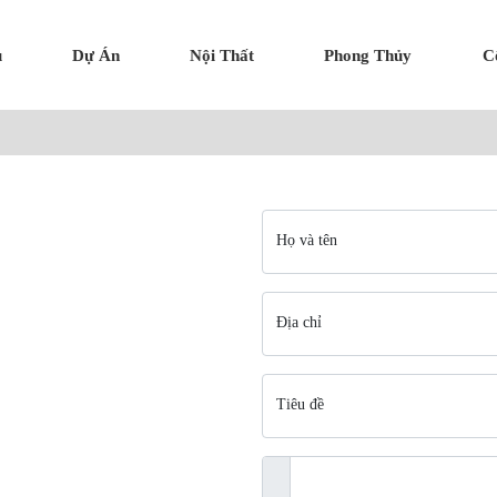
ụ
Dự Án
Nội Thất
Phong Thủy
C
Họ và tên
Địa chỉ
Tiêu đề