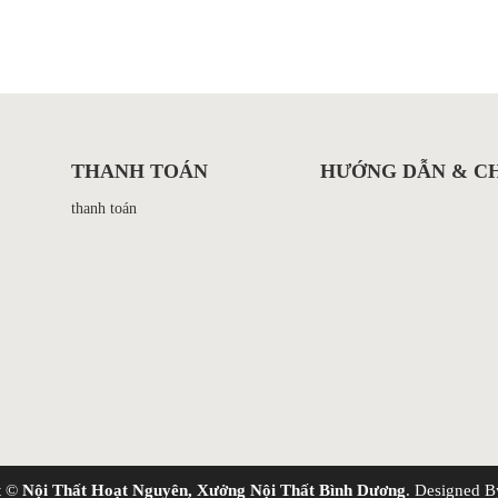
THANH TOÁN
HƯỚNG DẪN & C
thanh toán
t ©
Nội Thất Hoạt Nguyên, Xưởng Nội Thất Bình Dương
. Designed B