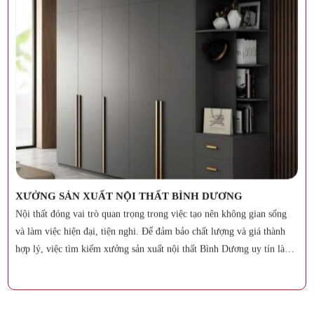
THIẾT KẾ NỘI THẤT NHÀ PHỐ BÌNH DƯƠNG
Bình Dương đang là tâm điểm phát triển đô thị mạnh mẽ với hàng loạt
dự án nhà phố hiện đại mọc lên tại Thủ Dầu Một, Thuận An, Dĩ An và
Bến Cát. Để sở hữu một tổ ấm không chỉ sang trọng về mặt thẩm mỹ
mà còn tối ưu hóa công năng sử dụng, việc tìm kiếm một đơn vị
chuyên thiết kế nội thất nhà phố Bình Dương