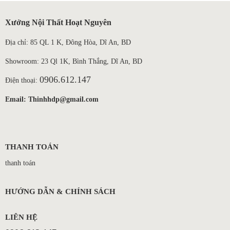
Xưởng Nội Thất Hoạt Nguyên
Địa chỉ: 85 QL 1 K, Đông Hòa, Dĩ An, BD
Showroom: 23 Ql 1K, Bình Thắng, Dĩ An, BD
0906.612.147
Điện thoại:
Email: Thinhhdp@gmail.com
THANH TOÁN
XƯỞNG NỘI THẤT TRỰC TIẾP SẢN XUẤT BÌNH
DƯƠNG
thanh toán
Khi hoàn thiện tổ ấm, văn phòng hay dự án kinh doanh, việc tìm kiếm
một xưởng nội thất trực tiếp sản xuất Bình Dương uy tín là ưu tiên
HƯỚNG DẪN & CHÍNH SÁCH
hàng đầu của các chủ đầu tư và gia chủ. Lựa chọn mua sắm trực tiếp
tại xưởng không chỉ giúp bạn dễ dàng kiểm soát chất lượng nguyên vật
LIÊN HỆ
liệu