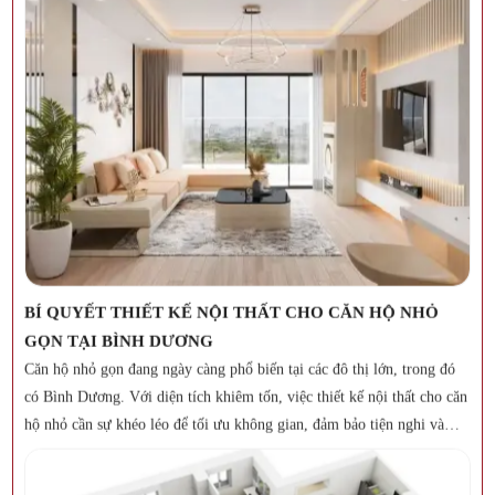
sống tiện nghi và thoải mái.
XƯỞNG NỘI THẤT BÌNH DƯƠNG – ĐỊA CHỈ THI CÔNG
NỘI THẤT UY TÍN, CHẤT LƯỢNG
Bình Dương là một trong những khu vực phát triển mạnh mẽ về nội
thất với nhiều xưởng sản xuất và thi công chuyên nghiệp. Xưởng Nội
Thất Hoạt Nguyên tự hào là đơn vị hàng đầu trong lĩnh vực sản xuất
và thi công nội thất tại Bình Dương, cung cấp các sản phẩm chất lượng
cao với giá thành hợp lý.