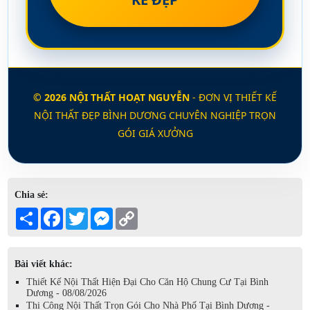
phá xu hướng thiết kế nội thất hiện đại, và lý do tại sao bạn nên lựa
chọn phong cách này cho căn hộ chung cư của mình tại Bình Dương.
© 2026 NỘI THẤT HOẠT NGUYỄN
- ĐƠN VỊ THIẾT KẾ
NỘI THẤT ĐẸP BÌNH DƯƠNG CHUYÊN NGHIỆP TRỌN
GÓI GIÁ XƯỞNG
Chia sẻ:
THI CÔNG NỘI THẤT TRỌN GÓI CHO NHÀ PHỐ TẠI
Share
Facebook
Twitter
Messenger
Copy
BÌNH DƯƠNG
Link
Nhà phố là loại hình nhà ở phổ biến tại các khu đô thị hiện nay, đặc
biệt là tại Bình Dương – một trong những tỉnh phát triển năng động tại
Bài viết khác:
Việt Nam. Thi công nội thất trọn gói cho nhà phố không chỉ giúp hoàn
Thiết Kế Nội Thất Hiện Đại Cho Căn Hộ Chung Cư Tại Bình
Dương - 08/08/2026
thiện không gian sống mà còn mang đến phong cách thiết kế độc đáo,
Thi Công Nội Thất Trọn Gói Cho Nhà Phố Tại Bình Dương -