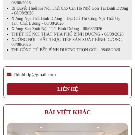
tiện nghi, và sang trọng
08/08/2026
Bí Quyết Thiết Kế Nội Thất Cho Căn Hộ Nhỏ Gọn Tại Bình Dương
- 08/08/2026
Xưởng Nội Thất Bình Dương – Địa Chỉ Thi Công Nội Thất Uy
Tín, Chất Lượng - 08/08/2026
Xưởng Sản Xuất Nội Thất Bình Dương - 08/08/2026
THIẾT KẾ NỘI THẤT NHÀ PHỐ BÌNH DƯƠNG - 08/08/2026
XƯỞNG NỘI THẤT TRỰC TIẾP SẢN XUẤT BÌNH DƯƠNG -
08/08/2026
THI CÔNG TỦ BẾP BÌNH DƯƠNG TRỌN GÓI - 08/08/2026
Thinhhdp@gmail.com
LIÊN HỆ
BÍ QUYẾT THIẾT KẾ NỘI THẤT CHO CĂN HỘ NHỎ
GỌN TẠI BÌNH DƯƠNG
Căn hộ nhỏ gọn đang ngày càng phổ biến tại các đô thị lớn, trong đó
BÀI VIẾT KHÁC
có Bình Dương. Với diện tích khiêm tốn, việc thiết kế nội thất cho căn
hộ nhỏ cần sự khéo léo để tối ưu không gian, đảm bảo tiện nghi và
thẩm mỹ. Trong bài viết này, chúng tôi sẽ chia sẻ những bí quyết giúp
bạn tận dụng tối đa diện tích căn hộ của mình, mang lại không gian