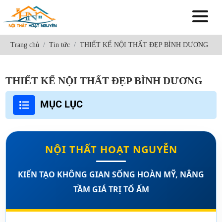
Trang chủ
Tin tức
THIẾT KẾ NỘI THẤT ĐẸP BÌNH DƯƠNG
THIẾT KẾ NỘI THẤT ĐẸP BÌNH DƯƠNG
MỤC LỤC
NỘI THẤT HOẠT NGUYỄN
KIẾN TẠO KHÔNG GIAN SỐNG HOÀN MỸ, NÂNG
TẦM GIÁ TRỊ TỔ ẤM